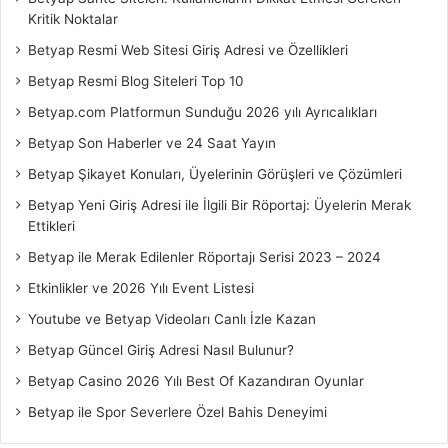
Kritik Noktalar
Betyap Resmi Web Sitesi Giriş Adresi ve Özellikleri
Betyap Resmi Blog Siteleri Top 10
Betyap.com Platformun Sunduğu 2026 yılı Ayrıcalıkları
Betyap Son Haberler ve 24 Saat Yayın
Betyap Şikayet Konuları, Üyelerinin Görüşleri ve Çözümleri
Betyap Yeni Giriş Adresi ile İlgili Bir Röportaj: Üyelerin Merak
Ettikleri
Betyap ile Merak Edilenler Röportajı Serisi 2023 – 2024
Etkinlikler ve 2026 Yılı Event Listesi
Youtube ve Betyap Videoları Canlı İzle Kazan
Betyap Güncel Giriş Adresi Nasıl Bulunur?
Betyap Casino 2026 Yılı Best Of Kazandıran Oyunlar
Betyap ile Spor Severlere Özel Bahis Deneyimi