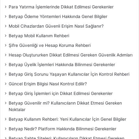
Para Yatırma İşlemlerinde Dikkat Edilmesi Gerekenler
Betyap Ödeme Yöntemleri Hakkında Genel Bilgiler
Mobil Cihazlardan Güvenli Erişim Nasıl Sağlanır?
Betyap Mobil Kullanım Rehberi
Şifre Güvenliği ve Hesap Koruma Rehberi
Hesap Oluştururken Dikkat Edilmesi Gereken Güvenlik Adımları
Betyap Üyelik İşlemleri Hakkında Bilinmesi Gerekenler
Betyap Giriş Sorunu Yaşayan Kullanıcılar İçin Kontrol Rehberi
Güncel Erişim Bilgisi Nasıl Kontrol Edilir?
Betyap Giriş İşlemleri için Dikkat Edilmesi Gerekenler
Betyap Güvenilir mi? Kullanıcıların Dikkat Etmesi Gereken
Noktalar
Betyap Kullanım Rehberi: Yeni Kullanıcılar İçin Genel Bilgiler
Betyap Nedir? Platform Hakkında Bilinmesi Gerekenler
Betyap Sahte Siteleri: Kullanıcıların Dikkat Etmesi Gereken