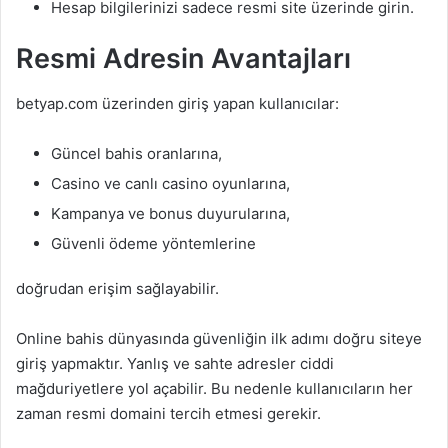
Hesap bilgilerinizi sadece resmi site üzerinde girin.
Resmi Adresin Avantajları
betyap.com üzerinden giriş yapan kullanıcılar:
Güncel bahis oranlarına,
Casino ve canlı casino oyunlarına,
Kampanya ve bonus duyurularına,
Güvenli ödeme yöntemlerine
doğrudan erişim sağlayabilir.
Online bahis dünyasında güvenliğin ilk adımı doğru siteye
giriş yapmaktır. Yanlış ve sahte adresler ciddi
mağduriyetlere yol açabilir. Bu nedenle kullanıcıların her
zaman resmi domaini tercih etmesi gerekir.