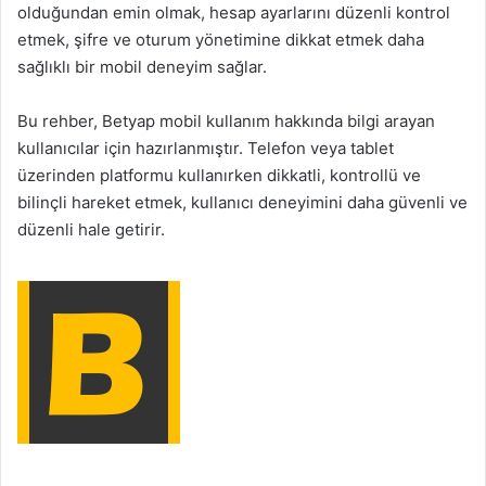
olduğundan emin olmak, hesap ayarlarını düzenli kontrol
etmek, şifre ve oturum yönetimine dikkat etmek daha
sağlıklı bir mobil deneyim sağlar.
Bu rehber, Betyap mobil kullanım hakkında bilgi arayan
kullanıcılar için hazırlanmıştır. Telefon veya tablet
üzerinden platformu kullanırken dikkatli, kontrollü ve
bilinçli hareket etmek, kullanıcı deneyimini daha güvenli ve
düzenli hale getirir.