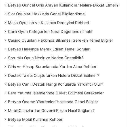
Betyap Güncel Giriş Arayan Kullanıcılar Nelere Dikkat Etmeli?
Slot Oyunları Hakkında Genel Bilgilendirme
Masa Oyunları ve Kullanıcı Deneyimi Rehberi
Canlı Oyun Kategorileri Nasıl Değerlendirilmeli?
Casino Oyunları Hakkında Bilinmesi Gereken Temel Bilgiler
Betyap Hakkında Merak Edilen Temel Sorular
Sorumlu Oyun Nedir ve Neden Önemlidir?
Giriş ve Hesap Sorunlarında Yardım Alma Rehberi
Destek Talebi Oluştururken Nelere Dikkat Edilmeli?
Betyap Canlı Destek Hangi Konularda Yardımcı Olur?
Para Yatırma İşlemlerinde Dikkat Edilmesi Gerekenler
Betyap Ödeme Yöntemleri Hakkında Genel Bilgiler
Mobil Cihazlardan Güvenli Erişim Nasıl Sağlanır?
Betyap Mobil Kullanım Rehberi