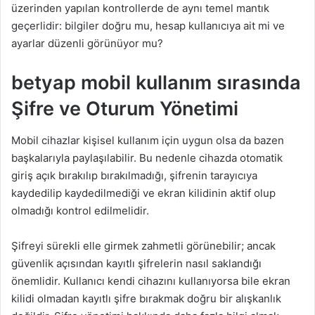
üzerinden yapılan kontrollerde de aynı temel mantık
geçerlidir: bilgiler doğru mu, hesap kullanıcıya ait mi ve
ayarlar düzenli görünüyor mu?
betyap mobil kullanım sırasında
Şifre ve Oturum Yönetimi
Mobil cihazlar kişisel kullanım için uygun olsa da bazen
başkalarıyla paylaşılabilir. Bu nedenle cihazda otomatik
giriş açık bırakılıp bırakılmadığı, şifrenin tarayıcıya
kaydedilip kaydedilmediği ve ekran kilidinin aktif olup
olmadığı kontrol edilmelidir.
Şifreyi sürekli elle girmek zahmetli görünebilir; ancak
güvenlik açısından kayıtlı şifrelerin nasıl saklandığı
önemlidir. Kullanıcı kendi cihazını kullanıyorsa bile ekran
kilidi olmadan kayıtlı şifre bırakmak doğru bir alışkanlık