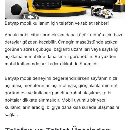
Betyap mobil kullanım için telefon ve tablet rehberi
Ancak mobil cihazların ekranı daha küçük olduğu için bazı
detaylar gözden kaçabilir. Örneğin masaüstünde açıkça
görünen adres çubuğu, bağlantı uzantıları veya sayfa içi
açıklamalar mobilde daha sınırlı görünebilir. Bu yüzden
mobil kullanımda hız kadar dikkat de önemlidir.
Betyap mobil deneyimi değerlendirilirken sayfanın hızlı
açılması, menülerin anlaşılır olması, giriş alanlarının net
görünmesi ve kullanıcı paneline rahat ulaşılması gibi
noktalar dikkate alınmalıdır. Mobil uyumlu bir yapı,
kullanıcıların aradığı bilgiye daha kısa sürede ulaşmasını
sağlar.