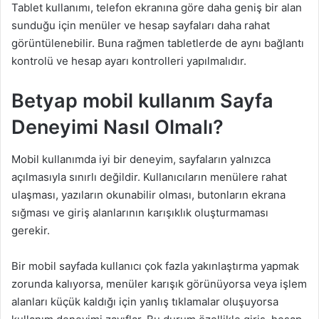
Tablet kullanımı, telefon ekranına göre daha geniş bir alan
sunduğu için menüler ve hesap sayfaları daha rahat
görüntülenebilir. Buna rağmen tabletlerde de aynı bağlantı
kontrolü ve hesap ayarı kontrolleri yapılmalıdır.
Betyap mobil kullanım Sayfa
Deneyimi Nasıl Olmalı?
Mobil kullanımda iyi bir deneyim, sayfaların yalnızca
açılmasıyla sınırlı değildir. Kullanıcıların menülere rahat
ulaşması, yazıların okunabilir olması, butonların ekrana
sığması ve giriş alanlarının karışıklık oluşturmaması
gerekir.
Bir mobil sayfada kullanıcı çok fazla yakınlaştırma yapmak
zorunda kalıyorsa, menüler karışık görünüyorsa veya işlem
alanları küçük kaldığı için yanlış tıklamalar oluşuyorsa