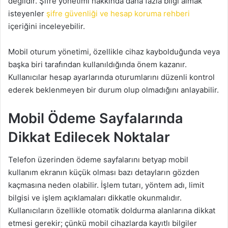
değildir. Şifre yönetimi hakkında daha fazla bilgi almak
isteyenler
şifre güvenliği ve hesap koruma rehberi
içeriğini inceleyebilir.
Mobil oturum yönetimi, özellikle cihaz kaybolduğunda veya
başka biri tarafından kullanıldığında önem kazanır.
Kullanıcılar hesap ayarlarında oturumlarını düzenli kontrol
ederek beklenmeyen bir durum olup olmadığını anlayabilir.
Mobil Ödeme Sayfalarında
Dikkat Edilecek Noktalar
Telefon üzerinden ödeme sayfalarını betyap mobil
kullanım ekranın küçük olması bazı detayların gözden
kaçmasına neden olabilir. İşlem tutarı, yöntem adı, limit
bilgisi ve işlem açıklamaları dikkatle okunmalıdır.
Kullanıcıların özellikle otomatik doldurma alanlarına dikkat
etmesi gerekir; çünkü mobil cihazlarda kayıtlı bilgiler