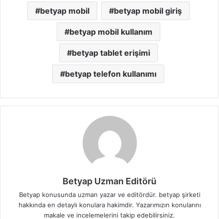
betyap mobil
betyap mobil giriş
betyap mobil kullanım
betyap tablet erişimi
betyap telefon kullanımı
Betyap Uzman Editörü
Betyap konusunda uzman yazar ve editördür. betyap şirketi
hakkında en detaylı konulara hakimdir. Yazarımızın konularını
makale ve incelemelerini takip edebilirsiniz.