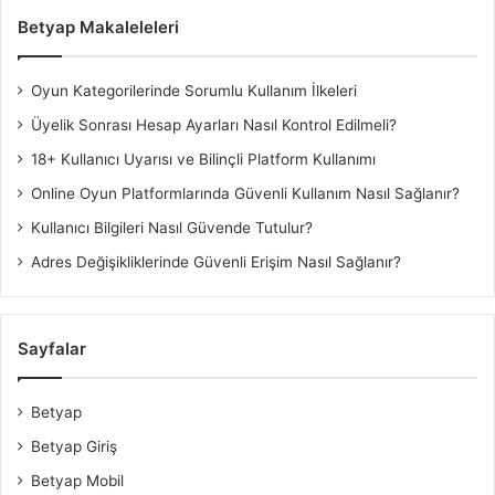
Betyap Makaleleleri
Oyun Kategorilerinde Sorumlu Kullanım İlkeleri
Üyelik Sonrası Hesap Ayarları Nasıl Kontrol Edilmeli?
18+ Kullanıcı Uyarısı ve Bilinçli Platform Kullanımı
Online Oyun Platformlarında Güvenli Kullanım Nasıl Sağlanır?
Kullanıcı Bilgileri Nasıl Güvende Tutulur?
Adres Değişikliklerinde Güvenli Erişim Nasıl Sağlanır?
Sayfalar
Betyap
Betyap Giriş
Betyap Mobil