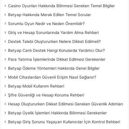
Casino Oyunları Hakkında Bilinmesi Gereken Temel Bilgiler
Betyap Hakkında Merak Edilen Temel Sorular
Sorumlu Oyun Nedir ve Neden Önemlidir?
Giriş ve Hesap Sorunlarında Yardım Alma Rehberi
Destek Talebi Oluştururken Nelere Dikkat Edilmeli?
Betyap Canlı Destek Hangi Konularda Yardımcı Olur?
Para Yatırma İşlemlerinde Dikkat Edilmesi Gerekenler
Betyap Ödeme Yöntemleri Hakkında Genel Bilgiler
Mobil Cihazlardan Güvenli Erişim Nasıl Sağlanır?
Betyap Mobil Kullanım Rehberi
Şifre Güvenliği ve Hesap Koruma Rehberi
Hesap Oluştururken Dikkat Edilmesi Gereken Güvenlik Adımları
Betyap Üyelik İşlemleri Hakkında Bilinmesi Gerekenler
Betyap Giriş Sorunu Yaşayan Kullanıcılar İçin Kontrol Rehberi