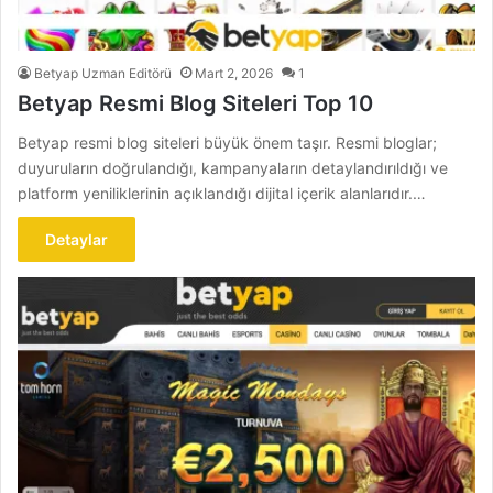
Betyap Uzman Editörü
Mart 2, 2026
1
Betyap Resmi Blog Siteleri Top 10
Betyap resmi blog siteleri büyük önem taşır. Resmi bloglar;
duyuruların doğrulandığı, kampanyaların detaylandırıldığı ve
platform yeniliklerinin açıklandığı dijital içerik alanlarıdır.…
Detaylar