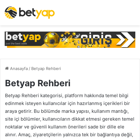
Anasayfa
/
Betyap Rehberi
Betyap Rehberi
Betyap Rehberi kategorisi, platform hakkında temel bilgi
edinmek isteyen kullanıcılar için hazırlanmış içerikleri bir
araya getirir. Bu bölümde marka yapısı, kullanım mantığı,
site içi bölümler, kullanıcıların dikkat etmesi gereken temel
noktalar ve güvenli kullanım önerileri sade bir dille ele
alınır. Amaç, ziyaretçilerin yalnızca tek bir bağlantıya değil,