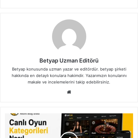
Betyap Uzman Editörü
Betyap konusunda uzman yazar ve editördür. betyap şirketi
hakkında en detaylı konulara hakimdir. Yazarımızın konularını
makale ve incelemelerini takip edebilirsiniz.
Web
sitesi
Canlı
Oyun
Kategorileri
Nasıl