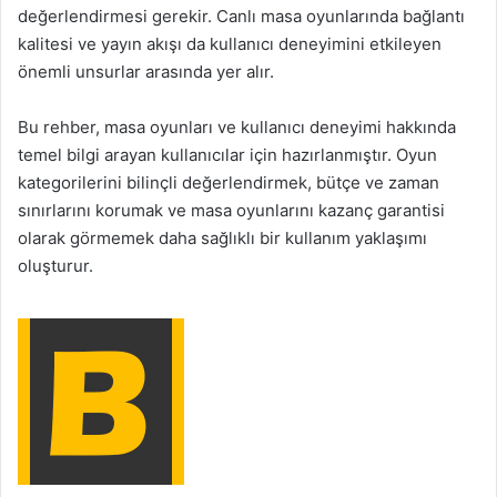
değerlendirmesi gerekir. Canlı masa oyunlarında bağlantı
kalitesi ve yayın akışı da kullanıcı deneyimini etkileyen
önemli unsurlar arasında yer alır.
Bu rehber, masa oyunları ve kullanıcı deneyimi hakkında
temel bilgi arayan kullanıcılar için hazırlanmıştır. Oyun
kategorilerini bilinçli değerlendirmek, bütçe ve zaman
sınırlarını korumak ve masa oyunlarını kazanç garantisi
olarak görmemek daha sağlıklı bir kullanım yaklaşımı
oluşturur.