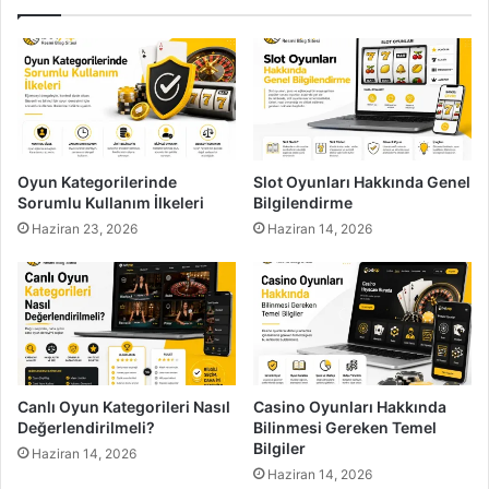
Oyun Kategorilerinde
Slot Oyunları Hakkında Genel
Sorumlu Kullanım İlkeleri
Bilgilendirme
Haziran 23, 2026
Haziran 14, 2026
Canlı Oyun Kategorileri Nasıl
Casino Oyunları Hakkında
Değerlendirilmeli?
Bilinmesi Gereken Temel
Bilgiler
Haziran 14, 2026
Haziran 14, 2026