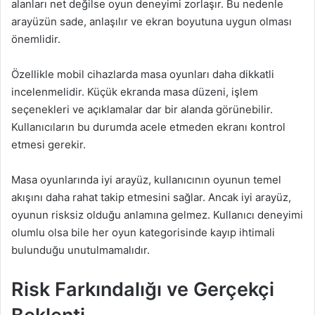
alanları net değilse oyun deneyimi zorlaşır. Bu nedenle
arayüzün sade, anlaşılır ve ekran boyutuna uygun olması
önemlidir.
Özellikle mobil cihazlarda masa oyunları daha dikkatli
incelenmelidir. Küçük ekranda masa düzeni, işlem
seçenekleri ve açıklamalar dar bir alanda görünebilir.
Kullanıcıların bu durumda acele etmeden ekranı kontrol
etmesi gerekir.
Masa oyunlarında iyi arayüz, kullanıcının oyunun temel
akışını daha rahat takip etmesini sağlar. Ancak iyi arayüz,
oyunun risksiz olduğu anlamına gelmez. Kullanıcı deneyimi
olumlu olsa bile her oyun kategorisinde kayıp ihtimali
bulunduğu unutulmamalıdır.
Risk Farkındalığı ve Gerçekçi