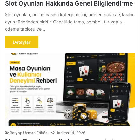
Slot Oyunları Hakkında Genel Bilgilendirme
Slot oyunları, online casino kategorileri içinde en çok karşılaşılan
oyun türlerinden biridir. Genellikle tema, sembol, tur yapısı,
ödeme tablosu ve…
Detaylar
Betyap Uzman Editörü
Haziran 14, 2026