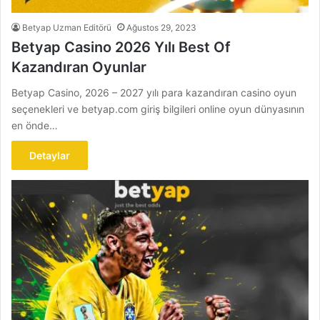
Betyap Uzman Editörü
Ağustos 29, 2023
Betyap Casino 2026 Yılı Best Of
Kazandıran Oyunlar
Betyap Casino, 2026 – 2027 yılı para kazandıran casino oyun
seçenekleri ve betyap.com giriş bilgileri online oyun dünyasının
en önde…
Detaylar