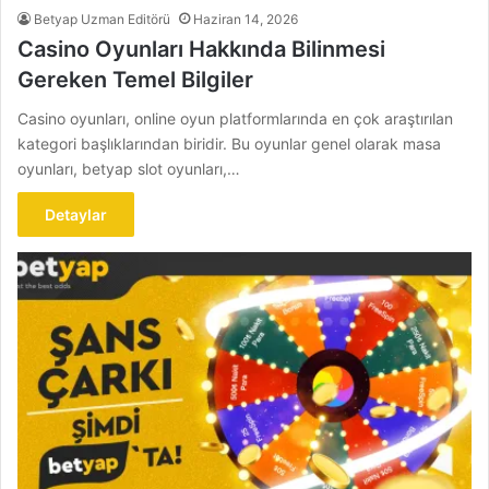
Betyap Uzman Editörü
Haziran 14, 2026
Casino Oyunları Hakkında Bilinmesi
Gereken Temel Bilgiler
Casino oyunları, online oyun platformlarında en çok araştırılan
kategori başlıklarından biridir. Bu oyunlar genel olarak masa
oyunları, betyap slot oyunları,…
Detaylar