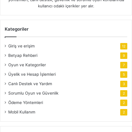
kullanıcı odaklı içerikler yer alır.
Kategoriler
Giriş ve erişim
12
Betyap Rehberi
9
Oyun ve Kategoriler
7
Üyelik ve Hesap İşlemleri
5
Canlı Destek ve Yardım
3
Sorumlu Oyun ve Güvenlik
2
Ödeme Yöntemleri
2
Mobil Kullanım
2