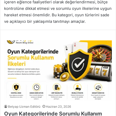
içeren eğlence faaliyetleri olarak değerlendirmesi, bütçe
kontrolüne dikkat etmesi ve sorumlu oyun ilkelerine uygun
hareket etmesi önemlidir. Bu kategori, oyun türlerini sade
ve açıklayıcı bir yaklaşımla tanıtmayı amaçlar.
Betyap Uzman Editörü
Haziran 23, 2026
Oyun Kategorilerinde Sorumlu Kullanım