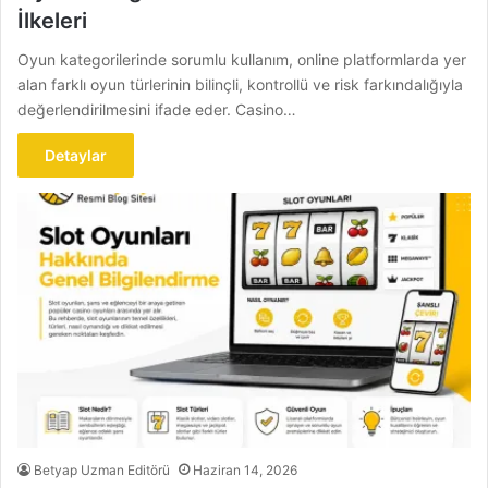
İlkeleri
Oyun kategorilerinde sorumlu kullanım, online platformlarda yer
alan farklı oyun türlerinin bilinçli, kontrollü ve risk farkındalığıyla
değerlendirilmesini ifade eder. Casino…
Detaylar
Betyap Uzman Editörü
Haziran 14, 2026