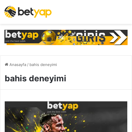
Anasayfa
/
bahis deneyimi
bahis deneyimi