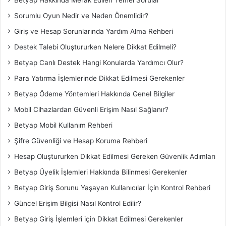
Sorumlu Oyun Nedir ve Neden Önemlidir?
Giriş ve Hesap Sorunlarında Yardım Alma Rehberi
Destek Talebi Oluştururken Nelere Dikkat Edilmeli?
Betyap Canlı Destek Hangi Konularda Yardımcı Olur?
Para Yatırma İşlemlerinde Dikkat Edilmesi Gerekenler
Betyap Ödeme Yöntemleri Hakkında Genel Bilgiler
Mobil Cihazlardan Güvenli Erişim Nasıl Sağlanır?
Betyap Mobil Kullanım Rehberi
Şifre Güvenliği ve Hesap Koruma Rehberi
Hesap Oluştururken Dikkat Edilmesi Gereken Güvenlik Adımları
Betyap Üyelik İşlemleri Hakkında Bilinmesi Gerekenler
Betyap Giriş Sorunu Yaşayan Kullanıcılar İçin Kontrol Rehberi
Güncel Erişim Bilgisi Nasıl Kontrol Edilir?
Betyap Giriş İşlemleri için Dikkat Edilmesi Gerekenler