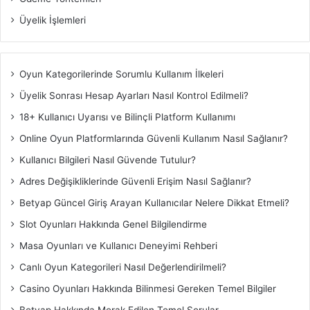
Üyelik İşlemleri
Oyun Kategorilerinde Sorumlu Kullanım İlkeleri
Üyelik Sonrası Hesap Ayarları Nasıl Kontrol Edilmeli?
18+ Kullanıcı Uyarısı ve Bilinçli Platform Kullanımı
Online Oyun Platformlarında Güvenli Kullanım Nasıl Sağlanır?
Kullanıcı Bilgileri Nasıl Güvende Tutulur?
Adres Değişikliklerinde Güvenli Erişim Nasıl Sağlanır?
Betyap Güncel Giriş Arayan Kullanıcılar Nelere Dikkat Etmeli?
Slot Oyunları Hakkında Genel Bilgilendirme
Masa Oyunları ve Kullanıcı Deneyimi Rehberi
Canlı Oyun Kategorileri Nasıl Değerlendirilmeli?
Casino Oyunları Hakkında Bilinmesi Gereken Temel Bilgiler
Betyap Hakkında Merak Edilen Temel Sorular