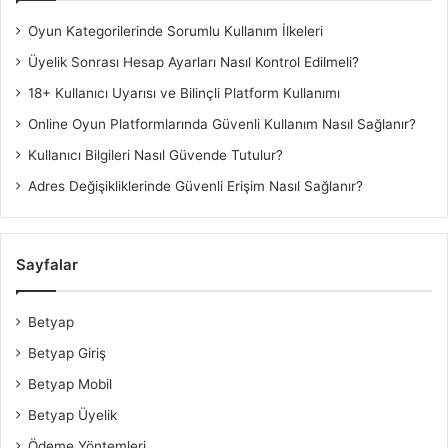
Oyun Kategorilerinde Sorumlu Kullanım İlkeleri
Üyelik Sonrası Hesap Ayarları Nasıl Kontrol Edilmeli?
18+ Kullanıcı Uyarısı ve Bilinçli Platform Kullanımı
Online Oyun Platformlarında Güvenli Kullanım Nasıl Sağlanır?
Kullanıcı Bilgileri Nasıl Güvende Tutulur?
Adres Değişikliklerinde Güvenli Erişim Nasıl Sağlanır?
Sayfalar
Betyap
Betyap Giriş
Betyap Mobil
Betyap Üyelik
Ödeme Yöntemleri