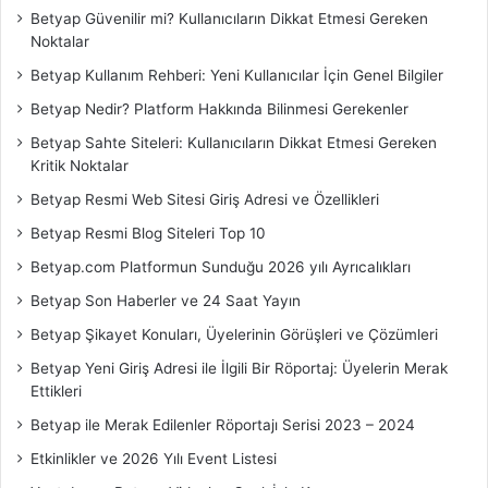
Betyap Güvenilir mi? Kullanıcıların Dikkat Etmesi Gereken
Noktalar
Betyap Kullanım Rehberi: Yeni Kullanıcılar İçin Genel Bilgiler
Betyap Nedir? Platform Hakkında Bilinmesi Gerekenler
Betyap Sahte Siteleri: Kullanıcıların Dikkat Etmesi Gereken
Kritik Noktalar
Betyap Resmi Web Sitesi Giriş Adresi ve Özellikleri
Betyap Resmi Blog Siteleri Top 10
Betyap.com Platformun Sunduğu 2026 yılı Ayrıcalıkları
Betyap Son Haberler ve 24 Saat Yayın
Betyap Şikayet Konuları, Üyelerinin Görüşleri ve Çözümleri
Betyap Yeni Giriş Adresi ile İlgili Bir Röportaj: Üyelerin Merak
Ettikleri
Betyap ile Merak Edilenler Röportajı Serisi 2023 – 2024
Etkinlikler ve 2026 Yılı Event Listesi